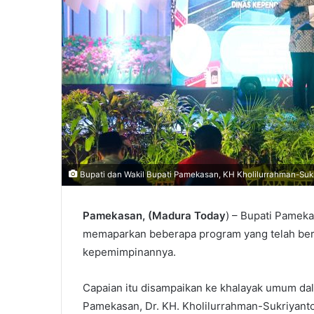
Bupati dan Wakil Bupati Pamekasan, KH Kholilurrahman-Sukr
Pamekasan, (Madura Today
) – Bupati Pameka
memaparkan beberapa program yang telah berha
kepemimpinannya.
Capaian itu disampaikan ke khalayak umum dala
Pamekasan, Dr. KH. Kholilurrahman-Sukriyant