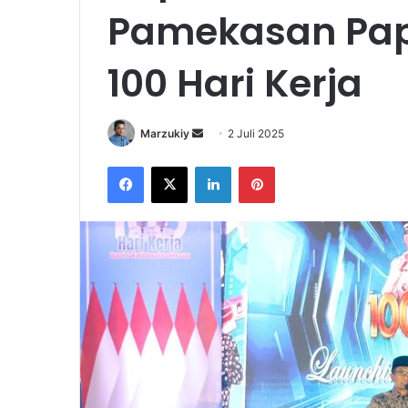
Pamekasan Pap
100 Hari Kerja
Marzukiy
S
2 Juli 2025
e
Facebook
X
LinkedIn
Pinterest
n
d
a
n
e
m
a
i
l