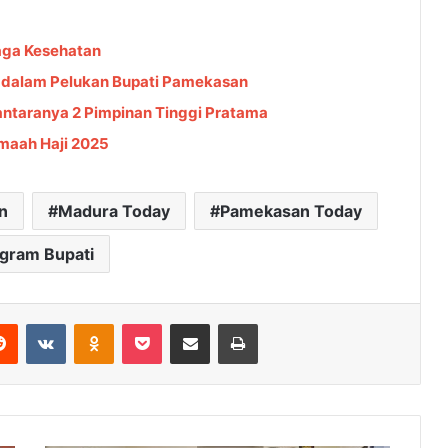
aga Kesehatan
 dalam Pelukan Bupati Pamekasan
antaranya 2 Pimpinan Tinggi Pratama
maah Haji 2025
n
Madura Today
Pamekasan Today
gram Bupati
Reddit
VKontakte
Odnoklassniki
Pocket
Share via Email
Cetak