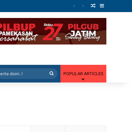
Artikel Random
Sidebar
 Random
Cari
POPULAR ARTICLES
berita
disini..!