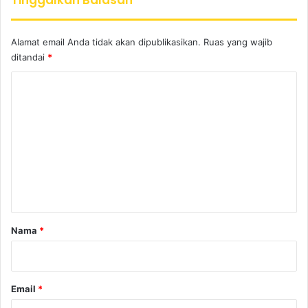
Tinggalkan Balasan
Alamat email Anda tidak akan dipublikasikan.
Ruas yang wajib
ditandai
*
K
o
m
e
n
t
a
r
Nama
*
*
Email
*