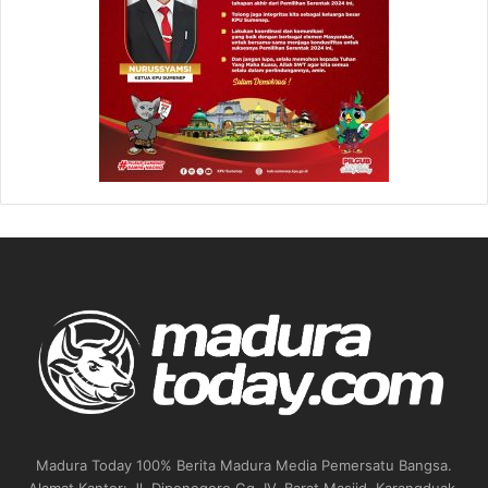
Madura Today 100% Berita Madura Media Pemersatu Bangsa.
Alamat Kantor: Jl. Diponegoro Gg. IV, Barat Masjid, Karangduak,