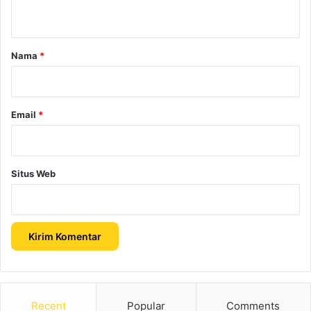
t
a
r
Nama
*
*
Email
*
Situs Web
Recent
Popular
Comments