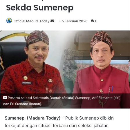
Sekda Sumenep
Official Madura Today
S
5 Februari 2026
0
e
n
d
a
n
e
m
a
i
l
Peserta seleksi Sekretaris Daerah (Sekda) Sumenep, Arif Firmanto (kiri)
dan Eri Susanto (kanan).
Sumenep, (Madura Today)
– Publik Sumenep dibikin
terkejut dengan situasi terbaru dari seleksi jabatan