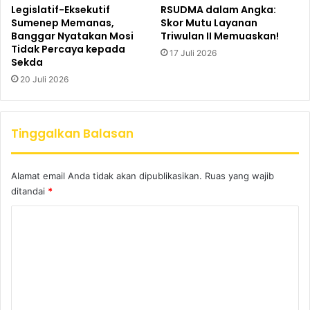
Legislatif-Eksekutif
RSUDMA dalam Angka:
Sumenep Memanas,
Skor Mutu Layanan
Banggar Nyatakan Mosi
Triwulan II Memuaskan!
Tidak Percaya kepada
17 Juli 2026
Sekda
20 Juli 2026
Tinggalkan Balasan
Alamat email Anda tidak akan dipublikasikan.
Ruas yang wajib
ditandai
*
K
o
m
e
n