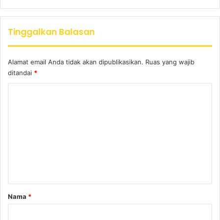
Tinggalkan Balasan
Alamat email Anda tidak akan dipublikasikan.
Ruas yang wajib
ditandai
*
K
o
m
e
n
t
a
r
Nama
*
*