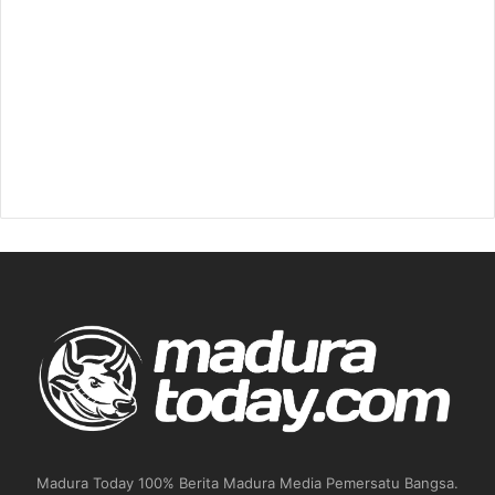
Madura Today 100% Berita Madura Media Pemersatu Bangsa.