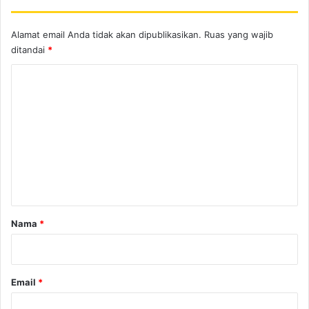
Alamat email Anda tidak akan dipublikasikan.
Ruas yang wajib
ditandai
*
K
o
m
e
n
t
a
r
Nama
*
*
Email
*