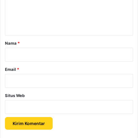
e
n
t
a
r
Nama
*
*
Email
*
Situs Web