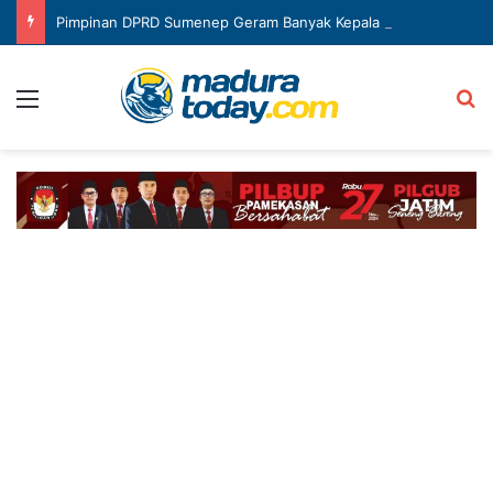
Pimpinan DPRD Sumenep Geram Banyak Kepala OPD Mangkir Rapat
Menu
Ca