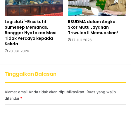
Legislatif-Eksekutif
RSUDMA dalam Angka:
Sumenep Memanas,
Skor Mutu Layanan
Banggar Nyatakan Mosi
Triwulan II Memuaskan!
Tidak Percaya kepada
17 Juli 2026
Sekda
20 Juli 2026
Tinggalkan Balasan
Alamat email Anda tidak akan dipublikasikan.
Ruas yang wajib
ditandai
*
K
o
m