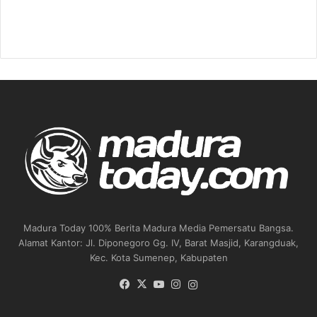
Madura Today 100% Berita Madura Media Pemersatu Bangsa.
Alamat Kantor: Jl. Diponegoro Gg. IV, Barat Masjid, Karangduak,
Kec. Kota Sumenep, Kabupaten
Facebook
X
YouTube
Instagram
Instagram