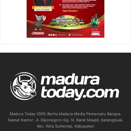
Madura Today 100% Berita Madura Media Pemersatu Bangsa.
Alamat Kantor: Jl. Diponegoro Gg. IV, Barat Masjid, Karangduak,
Kec. Kota Sumenep, Kabupaten