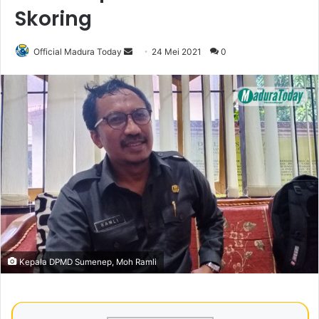
Skoring
Official Madura Today
S
24 Mei 2021
0
e
n
d
a
n
e
m
a
i
l
Kepala DPMD Sumenep, Moh Ramli