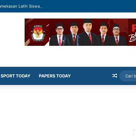
mekasan Latih Siswa Public Speaking dan Konten Publik
Artikel
SPORT TODAY
PAPERS TODAY