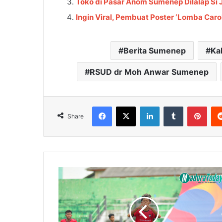
Toko di Pasar Anom Sumenep Dilalap Si
Ingin Viral, Pembuat Poster ‘Lomba Caro
Berita Sumenep
Ka
RSUD dr Moh Anwar Sumenep
Facebook
X
LinkedIn
Tumblr
Pinterest
Share