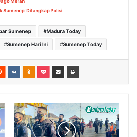
 Jago Merah
k Sumenep’ Ditangkap Polisi
bar Sumenep
Madura Today
Sumenep Hari Ini
Sumenep Today
Reddit
VKontakte
Odnoklassniki
Pocket
Share via Email
Cetak