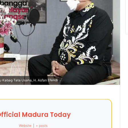
Kabag Tata Usaha, H. Asfan Efendi
fficial Madura Today
Website
|
+ posts