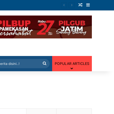
Artikel Random
Sidebar
 Random
Cari
POPULAR ARTICLES
berita
disini..!