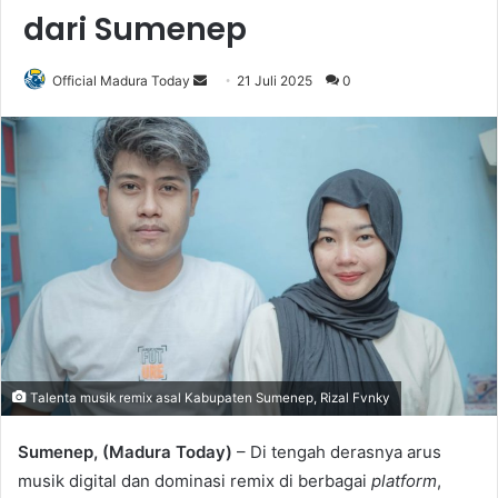
dari Sumenep
Official Madura Today
S
21 Juli 2025
0
e
n
d
a
n
e
m
a
i
l
Talenta musik remix asal Kabupaten Sumenep, Rizal Fvnky
Sumenep, (Madura Today)
– Di tengah derasnya arus
musik digital dan dominasi remix di berbagai
platform
,