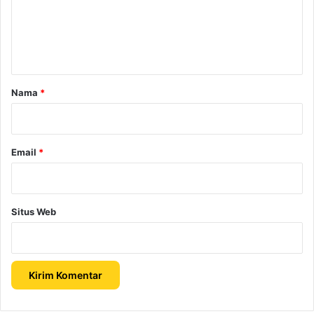
e
n
t
a
r
Nama
*
*
Email
*
Situs Web