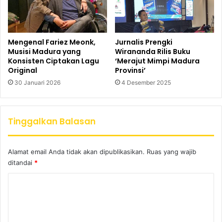
Mengenal Fariez Meonk,
Jurnalis Prengki
Musisi Madura yang
Wirananda Rilis Buku
Konsisten Ciptakan Lagu
‘Merajut Mimpi Madura
Original
Provinsi’
30 Januari 2026
4 Desember 2025
Tinggalkan Balasan
Alamat email Anda tidak akan dipublikasikan.
Ruas yang wajib
ditandai
*
K
o
m