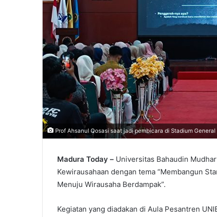
Prof Ahsanul Qosasi saat jadi pembicara di Stadium Gener
Madura Today –
Universitas Bahaudin Mudhar
Kewirausahaan dengan tema “Membangun Start
Menuju Wirausaha Berdampak”.
Kegiatan yang diadakan di Aula Pesantren UNIB