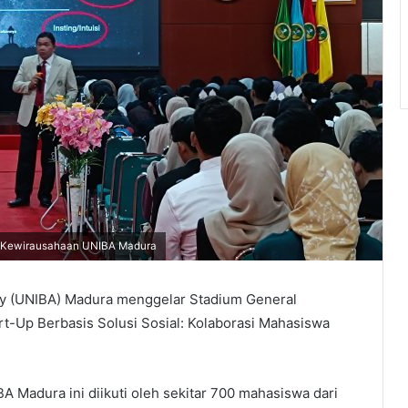
al Kewirausahaan UNIBA Madura
y (UNIBA) Madura menggelar Stadium General
-Up Berbasis Solusi Sosial: Kolaborasi Mahasiswa
A Madura ini diikuti oleh sekitar 700 mahasiswa dari