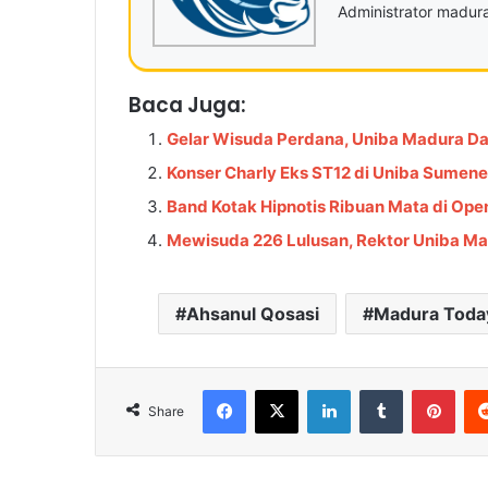
Administrator madu
Baca Juga:
Gelar Wisuda Perdana, Uniba Madura D
Konser Charly Eks ST12 di Uniba Sumen
Band Kotak Hipnotis Ribuan Mata di Ope
Mewisuda 226 Lulusan, Rektor Uniba Mad
Ahsanul Qosasi
Madura Toda
Facebook
X
LinkedIn
Tumblr
Pinterest
Share