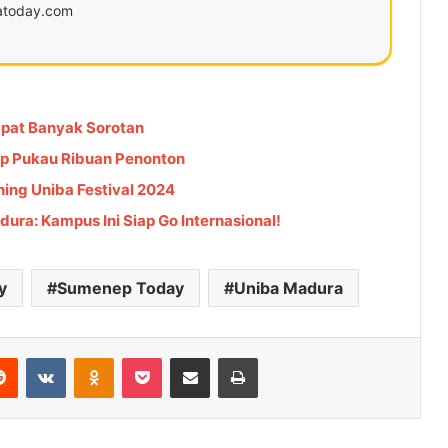
ratoday.com
apat Banyak Sorotan
ep Pukau Ribuan Penonton
ning Uniba Festival 2024
ura: Kampus Ini Siap Go Internasional!
y
Sumenep Today
Uniba Madura
Reddit
VKontakte
Odnoklassniki
Pocket
Share via Email
Cetak