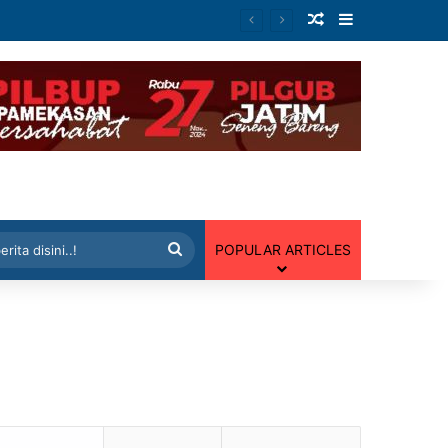
Artikel Random
Sidebar
 Random
Cari
POPULAR ARTICLES
berita
disini..!