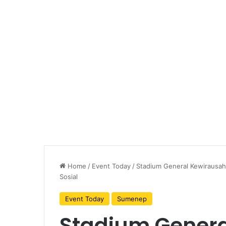
Home
/
Event Today
/
Stadium General Kewirausa
Sosial
Event Today
Sumenep
Stadium Gener